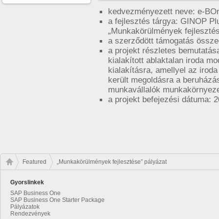
kedvezményezett neve: e-BOn
a fejlesztés tárgya: GINOP P
„Munkakörülmények fejleszté
a szerződött támogatás össze
a projekt részletes bemutatás
kialakított ablaktalan iroda m
kialakításra, amellyel az irod
került megoldásra a beruházás
munkavállalók munkakörnyez
a projekt befejezési dátuma: 2
Featured
„Munkakörülmények fejlesztése” pályázat
Gyorslinkek
SAP Business One
SAP Business One Starter Package
Pályázatok
Rendezvények