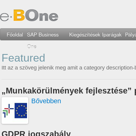
Főoldal
SAP Business
Kiegészítések
Iparágak
Pály
One
Featured
Itt az a szöveg jelenik meg amit a category description
„Munkakörülmények fejlesztése” 
Bővebben
GDPR jogszabály