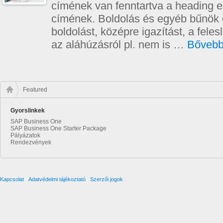
címének van fenntartva a heading e
címének. Boldolás és egyéb bűnök é
boldolást, középre igazítást, a feles
az aláhúzásról pl. nem is …
Bőveb
Featured
Gyorslinkek
SAP Business One
SAP Business One Starter Package
Pályázatok
Rendezvények
Kapcsolat
Adatvédelmi tájékoztató
Szerzői jogok