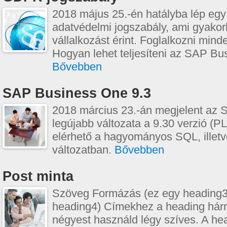
2018 május 25.-én hatályba lép egy
adatvédelmi jogszabály, ami gyakor
vállalkozást érint. Foglalkozni mind
Hogyan lehet teljesíteni az SAP Bu
Bővebben
SAP Business One 9.3
2018 március 23.-án megjelent az
legújabb változata a 9.30 verzió (P
elérhető a hagyományos SQL, ille
változatban.
Bővebben
Post minta
Szöveg Formázás (ez egy heading3
heading4) Címekhez a heading hár
négyest használd légy szíves. A hea