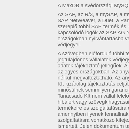
A MaxDB a svédországi MySQL
Az SAP, az R/3, a mySAP, a m
SAP NetWeaver, a Duet, a Pa
szereplő többi SAP-termék és -
kapcsolódó logók az SAP AG 
országokban nyilvántartásba ve
védjegyei.
A szövegben előforduló többi t
jogtulajdonos vállalatok védj
adatok tájékoztató jellegűek. A
az egyes országokban. Az anya
nélkül megváltoztatható. Az 
Kft kizárólag tájékoztatás céljá
minősülnek semmilyen garanci
Tanácsadó Kft nem vállal fele
hibáiért vagy szövegkihagyása
termékeire és szolgáltatásaira
amennyiben ilyenek fennállnak 
szolgáltatásra vonatkozó kifejez
ismerteti. Jelen dokumentum t