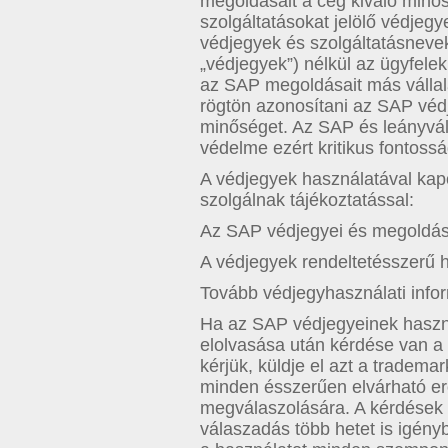
megoldásait a cég kiváló minő
szolgáltatásokat jelölő védjegy
védjegyek és szolgáltatásneve
„védjegyek”) nélkül az ügyfel
az SAP megoldásait más vállal
rögtön azonosítani az SAP védje
minőséget. Az SAP és leányváll
védelme ezért kritikus fontossá
A védjegyek használatával kap
szolgálnak tájékoztatással:
Az SAP védjegyei és megoldás
A védjegyek rendeltetésszerű 
Tovább védjegyhasználati info
Ha az SAP védjegyeinek haszn
elolvasása után kérdése van a 
kérjük, küldje el azt a tradem
minden ésszerűen elvárható er
megválaszolására. A kérdések
válaszadás több hetet is igén