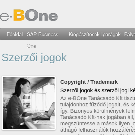
Főoldal
SAP Business
Kiegészítések
Iparágak
Pály
One
Szerzői jogok
Copyright / Trademark
Szerzői jogok és szerzői jogi k
Az e-BOne Tanácsadó Kft tiszte
tulajdonhoz fűződő jogait, és k
így. Bizonyos körülmények fel
Tanácsadó Kft-nak jogában áll,
megszüntesse a mások ilyen j
áthágó felhasználók hozzáférésé