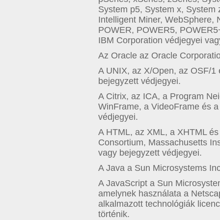
System p5, System x, System z
Intelligent Miner, WebSphere, Ne
POWER, POWER5, POWER5+, 
IBM Corporation védjegyei vagy
Az Oracle az Oracle Corporatio
A UNIX, az X/Open, az OSF/1 
bejegyzett védjegyei.
A Citrix, az ICA, a Program N
WinFrame, a VideoFrame és a M
védjegyei.
A HTML, az XML, a XHTML és
Consortium, Massachusetts Inst
vagy bejegyzett védjegyei.
A Java a Sun Microsystems Inc
A JavaScript a Sun Microsystem
amelynek használata a Netscape 
alkalmazott technológiák lice
történik.