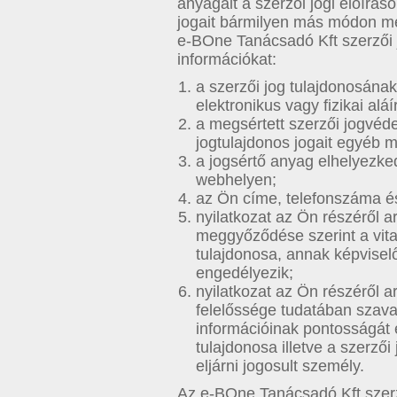
anyagait a szerzői jogi előírás
jogait bármilyen más módon me
e-BOne Tanácsadó Kft szerzői j
információkat:
a szerzői jog tulajdonosának
elektronikus vagy fizikai aláí
a megsértett szerzői jogvédel
jogtulajdonos jogait egyéb 
a jogsértő anyag elhelyezk
webhelyen;
az Ön címe, telefonszáma és
nyilatkozat az Ön részéről 
meggyőződése szerint a vitat
tulajdonosa, annak képviselő
engedélyezik;
nyilatkozat az Ön részéről a
felelőssége tudatában szavato
információinak pontosságát 
tulajdonosa illetve a szerző
eljárni jogosult személy.
Az e-BOne Tanácsadó Kft szerző