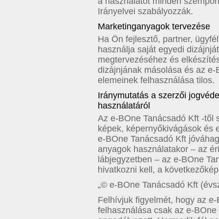
a használatot minden szempon
Irányelvei szabályozzák.
Marketinganyagok tervezése
Ha Ön fejlesztő, partner, ügyfé
használja saját egyedi dizájnj
megtervezéséhez és elkészíté
dizájnjának másolása és az e-
elemeinek felhasználása tilos.
Iránymutatás a szerzői jogvéd
használatáról
Az e-BOne Tanácsadó Kft -től 
képek, képernyőkivágások és 
e-BOne Tanácsadó Kft jóváhag
anyagok használatakor – az éri
lábjegyzetben – az e-BOne Taná
hivatkozni kell, a következőké
„© e-BOne Tanácsadó Kft (évsz
Felhívjuk figyelmét, hogy az e
felhasználása csak az e-BOne 