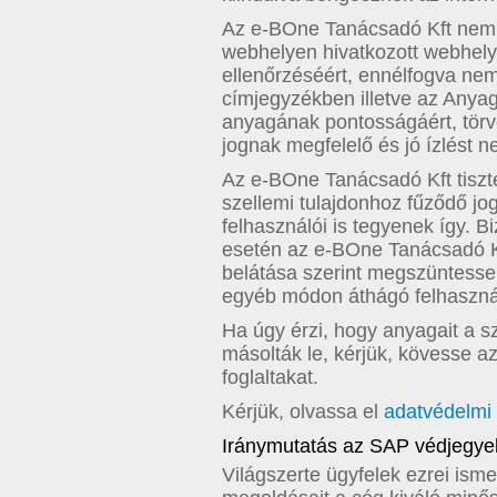
Az e-BOne Tanácsadó Kft nem vá
webhelyen hivatkozott webhel
ellenőrzéséért, ennélfogva nem
címjegyzékben illetve az Anya
anyagának pontosságáért, törv
jognak megfelelő és jó ízlést n
Az e-BOne Tanácsadó Kft tiszte
szellemi tulajdonhoz fűződő jog
felhasználói is tegyenek így. 
esetén az e-BOne Tanácsadó Kf
belátása szerint megszüntesse 
egyéb módon áthágó felhasznál
Ha úgy érzi, hogy anyagait a s
másolták le, kérjük, kövesse az 
foglaltakat.
Kérjük, olvassa el
adatvédelmi 
Iránymutatás az SAP védjegye
Világszerte ügyfelek ezrei isme