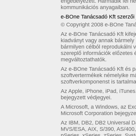
engedélyezett. Harmadik fél ne
kommunikációs anyagaiban.
e-BOne Tanácsadó Kft szerzői 
© Copyright 2008 e-BOne Tanác
Az e-BOne Tanácsadó Kft kifejez
kiadványt vagy annak bármely r
bármilyen célból reprodukálni 
szereplő információk előzetes é
megváltoztathatók.
Az e-BOne Tanácsadó Kft és par
szoftvertermékek némelyike más 
szoftverkomponenst is tartalma
Az Apple, iPhone, iPad, iTune
bejegyzett védjegyei.
A Microsoft, a Windows, az Exc
Microsoft Corporation bejegyze
Az IBM, DB2, DB2 Universal Da
MVS/ESA, AIX, S/390, AS/400,
pSeries, xSeries, zSeries, Sys