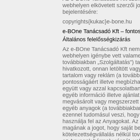
webhelyen elkövetett szerzői j
bejelentésére:
copyrights{kukac}e-bone.hu
e-BOne Tanácsadó Kft – fontos 
Általános felelősségkizárás
Az e-BOne Tanácsadó Kft nem vá
webhelyen igénybe vett valame
továbbiakban „Szolgáltatás”) tal
hivatkozott, onnan letöltött vag
tartalom vagy reklám (a továb
pontosságáért illetve megbízha
együtt vagy azzal kapcsolatba
egyéb információ illetve ajánl
megvásárolt vagy megszerzett 
egyéb anyagok (a továbbiakba
ezennel tudomásul veszi, hogy 
használja fel az Anyagokat. Az
magának a jogot, hogy saját b
kötelezettségvállalás nélkül to