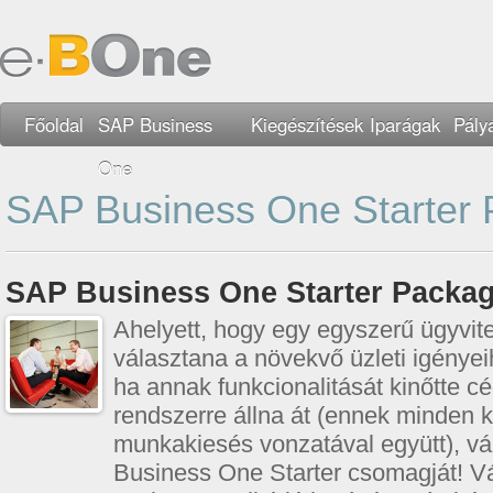
Főoldal
SAP Business
Kiegészítések
Iparágak
Pály
One
SAP Business One Starter
SAP Business One Starter Packa
Ahelyett, hogy egy egyszerű ügyvite
választana a növekvő üzleti igénye
ha annak funkcionalitását kinőtte c
rendszerre állna át (ennek minden k
munkakiesés vonzatával együtt), v
Business One Starter csomagját! V