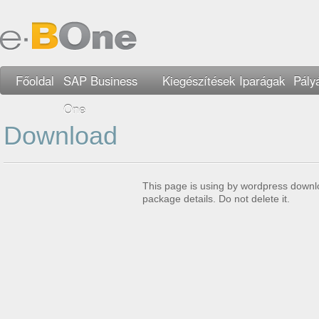
Főoldal
SAP Business
Kiegészítések
Iparágak
Pály
One
Download
This page is using by wordpress downl
package details. Do not delete it.