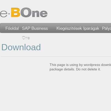
Főoldal
SAP Business
Kiegészítések
Iparágak
Pály
One
Download
This page is using by wordpress downl
package details. Do not delete it.