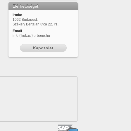
Elérhetőségek
Iroda:
1062 Budapest,
Székely Bertalan utca 22. I/1..
Email
info { kukac } e-bone.hu
Kapcsolat