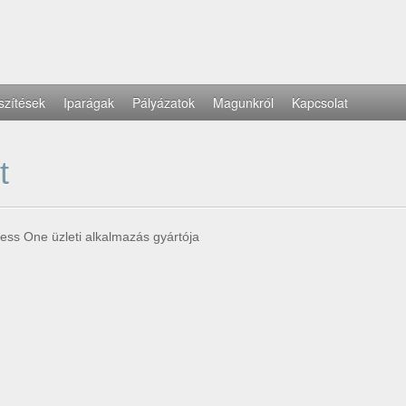
szítések
Iparágak
Pályázatok
Magunkról
Kapcsolat
t
ess One üzleti alkalmazás gyártója