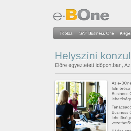
Főoldal
SAP Business One
Kiegé
Helyszíni konzu
Előre egyeztetett időpontban, A
Az e-BOne 
felmérése 
Business O
lehetőség
Tanácsadó
Business 
lehetősége
vezethető