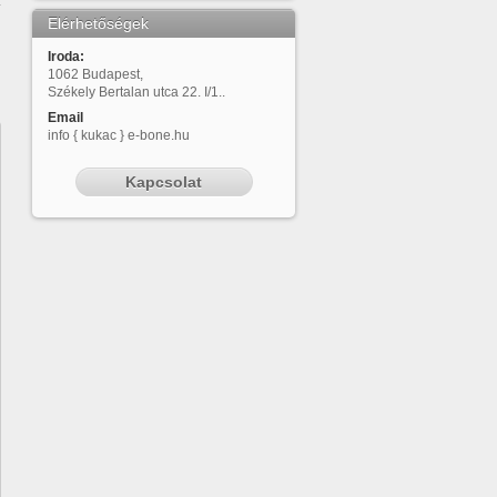
z
Elérhetőségek
Iroda:
1062 Budapest,
Székely Bertalan utca 22. I/1..
Email
info { kukac } e-bone.hu
Kapcsolat