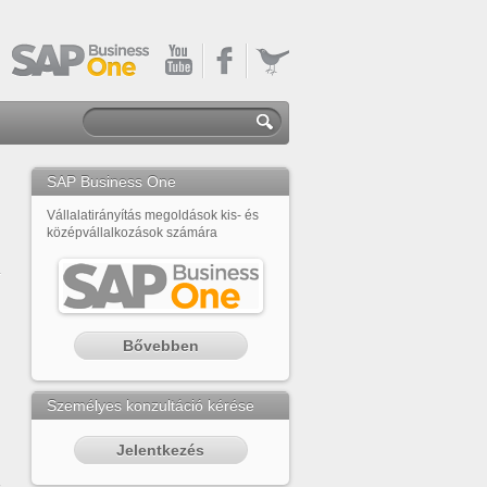
SAP Business One
Vállalatirányítás megoldások kis- és
középvállalkozások számára
Bővebben
Személyes konzultáció kérése
Jelentkezés