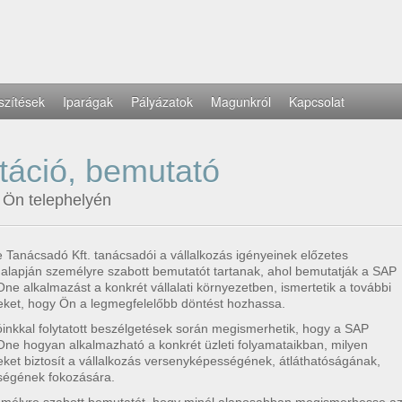
szítések
Iparágak
Pályázatok
Magunkról
Kapcsolat
ltáció, bemutató
z Ön telephelyén
Tanácsadó Kft. tanácsadói a vállalkozás igényeinek előzetes
alapján személyre szabott bemutatót tartanak
, ahol bemutatják a SAP
ne alkalmazást a konkrét vállalati környezetben, ismertetik a további
eket, hogy Ön a legmegfelelőbb döntést hozhassa.
inkkal folytatott beszélgetések során megismerhetik, hogy a SAP
One hogyan alkalmazható a konkrét üzleti folyamataikban, milyen
ket biztosít a vállalkozás versenyképességének, átláthatóságának,
ségének fokozására.