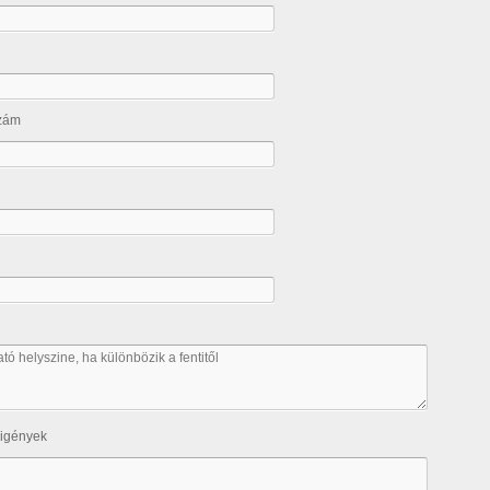
szám
 igények