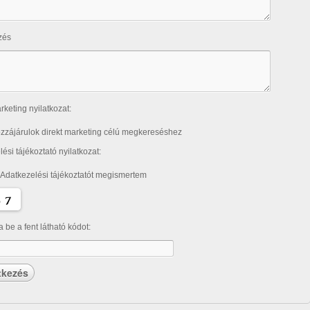
zés
rketing nyilatkozat:
zzájárulok direkt marketing célú megkereséshez
ési tájékoztató nyilatkozat:
 Adatkezelési tájékoztatót megismertem
ja be a fent látható kódot: