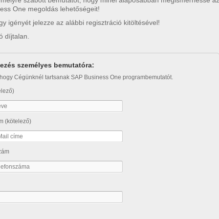
emélyre szabott bemutatót, hogy minél alaposabban megismerhesse a
ess One megoldás lehetőségeit!
gy igényét jelezze az alábbi regisztráció kitöltésével!
 díjtalan.
kezés személyes bemutatóra:
hogy Cégünknél tartsanak SAP Business One programbemutatót.
elező)
m (kötelező)
szám