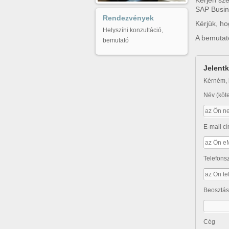
Kérjen sz
SAP Busin
Rendezvények
Kérjük, ho
Helyszíni konzultáció,
A bemutató
bemutató
Jelent
Kérném, 
Név (köt
E-mail cí
Telefon
Beosztás
Cég