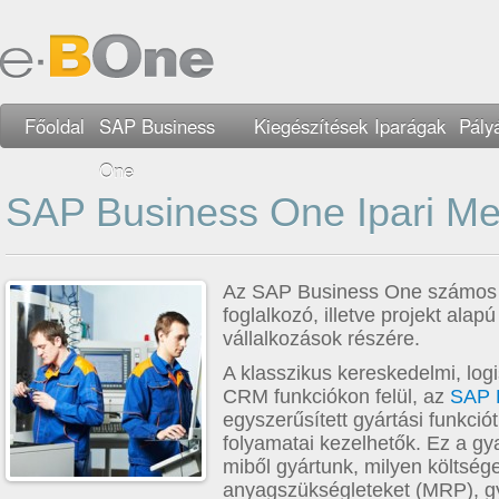
Főoldal
SAP Business
Kiegészítések
Iparágak
Pály
One
SAP Business One Ipari M
Az SAP Business One számos le
foglalkozó, illetve projekt ala
vállalkozások részére.
A klasszikus kereskedelmi, logis
CRM funkciókon felül, az
SAP 
egyszerűsített gyártási funkció
folyamatai kezelhetők. Ez a gya
miből gyártunk, milyen költsége
anyagszükségleteket (MRP), gyá