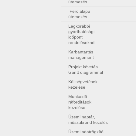
ütemezés
Perc alapú
ütemezés
Legkorábbi
gyárthatósági
időpont
rendeléseknél
Karbantartás
management
Projekt követés
Gantt diagrammal
Költségvetések
kezelése
Munkaidő
ráfordítások
kezelése
Üzemi naptár,
műszakrend kezelés
Üzemi adatrögzítő