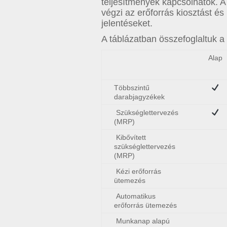
teljesítmények kapcsolhatók. 
végzi az erőforrás kiosztást és
jelentéseket.
A táblázatban összefoglaltuk a
Alap
Többszintű
darabjagyzékek
Szükséglettervezés
(MRP)
Kibővített
szükséglettervezés
(MRP)
Kézi erőforrás
ütemezés
Automatikus
erőforrás ütemezés
Munkanap alapú