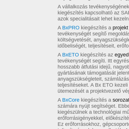
A vállalkozás tevékenységének 
kiegészítés kapcsolható az S
azok specialitásait lehet kezeln
A
BxPRO
kiegészítés a
projek
tevékenységét segítő megoldás.
költségvetését, anyagszükséglet
időbeliségét, teljesítéseit, erő
A
BxETO
kiegészítés az
egyedi
tevékenységét segíti. Itt egyrés
hosszabb átfutási idejű, nagy
gyártásának támogatását jelent
anyagszükségleteit, számlázási 
teljesítéseket. A Bx ETO kezeli
ütemezését a projektvezető vég
A
BxCore
kiegészítés a
soroza
számára nyújt segítséget. Ebb
kiegészülnek a technológiai mű
erőforrásigényekkel, előkészítés
Ez erőforrásokhoz, gépcsopor