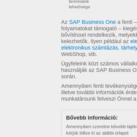
terminálok
lehetősége
Az
SAP Business One
a fenti 
folyamatokat támogató – kiegé
bővítéssel rendelkezik, melyekk
kelezhetők. Ilyen például az
el
elektronikus számlázás
,
tárhel
WebShop, stb.
Ügyfeleink közt számos vállalko
használják az SAP Business O
során.
Amennyiben fenti tevékenysé
illetve további információk érdek
munkatársunk felveszi Önnel a 
Bővebb információ:
Amennyiben szeretne bővebb tájéko
kérjük töltse ki az alábbi ürlapot