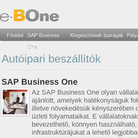
Főoldal
SAP Business
Kiegészítések
Iparágak
Pály
One
Autóipari beszállítók
SAP Business One
Az SAP Business One olyan vállal
ajánlott, amelyek hatékonyságuk f
illetve növekedésük kényszerében o
üzleti folyamataikat. E vállalatokna
bevezethető, könnyen használható, é
infrastruktúrájukat a lehető legjobb