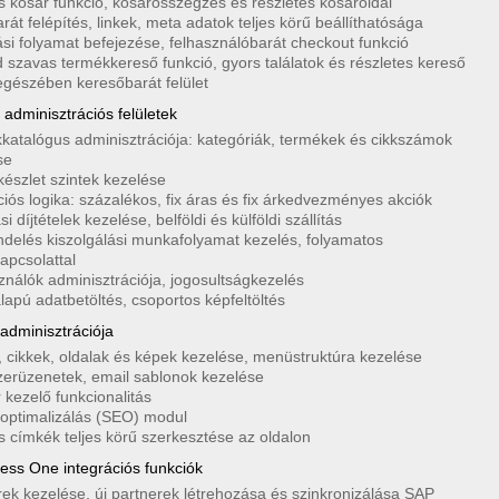
is kosár funkció, kosárösszegzés és részletes kosároldal
át felépítés, linkek, meta adatok teljes körű beállíthatósága
ási folyamat befejezése, felhasználóbarát checkout funkció
 szavas termékkereső funkció, gyors találatok és részletes kereső
 egészében keresőbarát felület
adminisztrációs felületek
katalógus adminisztrációja: kategóriák, termékek és cikkszámok
se
készlet szintek kezelése
iós logika: százalékos, fix áras és fix árkedvezményes akciók
ási díjtételek kezelése, belföldi és külföldi szállítás
delés kiszolgálási munkafolyamat kezelés, folyamatos
apcsolattal
ználók adminisztrációja, jogosultságkezelés
lapú adatbetöltés, csoportos képfeltöltés
adminisztrációja
 cikkek, oldalak és képek kezelése, menüstruktúra kezelése
erüzenetek, email sablonok kezelése
 kezelő funkcionalitás
optimalizálás (SEO) modul
s címkék teljes körű szerkesztése az oldalon
ess One integrációs funkciók
rek kezelése, új partnerek létrehozása és szinkronizálása SAP