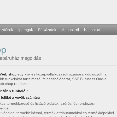
szítések
Iparágak
Pályázatok
Magunkról
Kapcsolat
op
 webáruház megoldás
 Web shop
egy kis- és középvállalkozások számára kidolgozott, a
bb funkciókat tartalmazó, felhasználóbarát, SAP Business One-al
web shop rendszer.
r főbb funkciói:
felület a vevők számára
kus termékkereső és listázó oldalak, szűrési és rendezési
séggel,
 végoldal termékleírással, termék attribútumokkal és termékképekkel