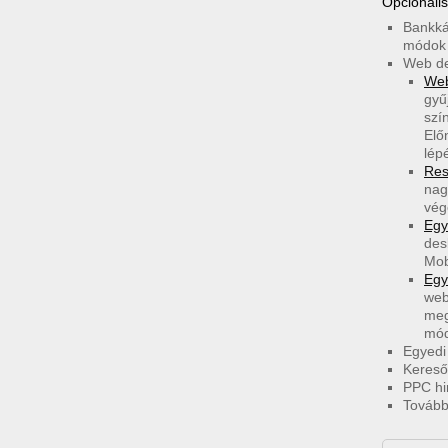
Opcionális
Bankkár
módok 
Web de
Web
gyű
szí
Elő
lép
Res
nag
vég
Egy
des
Mob
Egy
web
meg
mód
Egyedi
Kereső
PPC hi
Tovább