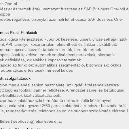
ss One-al
készlet és termék árak ütemezett frissítése az SAP Business One-ból a
hopba
delés rögzítése, bizonylat azonnali létrehozása SAP Business One-
iness Plusz Funkciók
ós logika kiterjesztése: kuponok kezelése, upsell, cross-sell ajánlatok
ink API, amellyel kosártartalom elmenthető és linkként kiküldhető
erce kapcsolatkezelő: tartalom-termék, termék-termék
apcsolások kezelése, ennek segítségével tartozékok, alternatív
k definiálása, oldalakhoz kapcsolt tartalmak.
kapcsolati funkciók: automatikus szegmentáció, bizonyos akciókhoz
 automatikus értesítések, hírlevél küldés
tt szolgáltatások
blon megjelenési sablon használata, az ügyfél által rendelkezésre
tt logó és főoldali banner feltöltése. A rendszer színei és betűtípusai
rbeállítások közt változtathatóak.
szer használatához wiki formátumú online kezelői kézikönyvet
tunk, valamint egyszeri 2*60 perces oktatást a rendszer használatáról.
a, rendszerkövetés, telefonos és online support szolgáltatás elérése 1
tetés (webhosting) első éves díja.