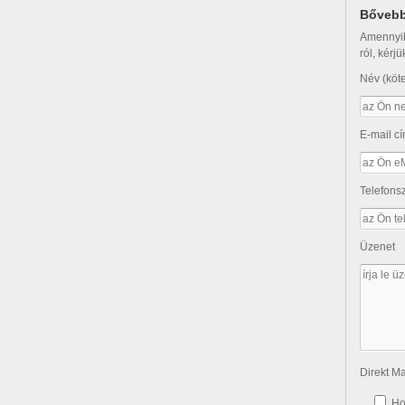
Bővebb
Amennyib
ról, kérjü
Név (köt
E-mail cí
Telefon
Üzenet
Direkt Ma
Ho