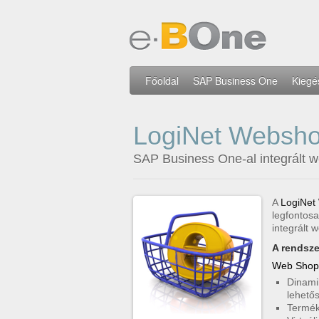
Főoldal
SAP Business One
Kiegé
LogiNet Websh
SAP Business One-al integrált
A
LogiNet
legfontosa
integrált 
A rendsze
Web Shop 
Dinami
lehető
Termék