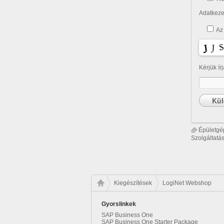
Adatkezel
Az
Kérjük ír
Épületgé
Szolgáltatá
Kiegészítések
LogiNet Webshop
Gyorslinkek
SAP Business One
SAP Business One Starter Package