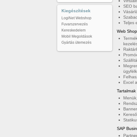
Virtuál
SEO bar
Kiegészítések
Vásárl
Szabad
LogiNet Webshop
Teljes
Fuvarszervezés
Kereskedelem
Web Shop 
Mobil Megoldások
Termék
Gyártás ütemezés
kezelé
Raktár
Promóc
Szállít
Megren
ügyfélk
Felhas
Excel a
Tartalmak 
Menük,
Rendsz
Banner
Kereső
Statiku
SAP Busin
Partne