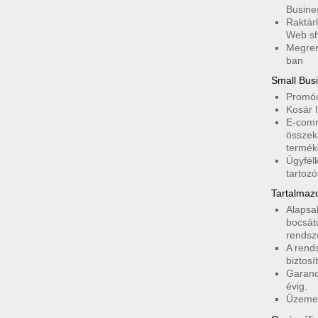
Busine
Raktár
Web s
Megren
ban
Small Bus
Promóci
Kosár l
E-comm
összek
terméke
Ügyfél
tartozó
Tartalmazo
Alapsa
bocsáto
rendsze
A rend
biztosí
Garanci
évig.
Üzemel