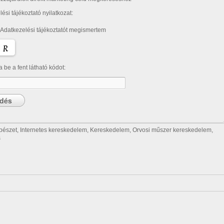
ési tájékoztató nyilatkozat:
 Adatkezelési tájékoztatót megismertem
ja be a fent látható kódot:
pészet
,
Internetes kereskedelem
,
Kereskedelem
,
Orvosi műszer kereskedelem
,
s