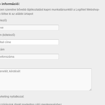
 információ:
en szeretne bővebb tájékoztatást kapni munkatársunktól a LogiNet Webshop-
k töltse ki az alábbi ürlapot
elező)
m (kötelező)
szám
rketing nyilatkozat:
zzájárulok direkt marketing célú megkereséshez