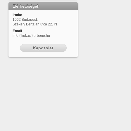
Elérhetőségek
Iroda:
1062 Budapest,
Székely Bertalan utca 22. I/1..
Email
info { kukac } e-bone.hu
Kapcsolat