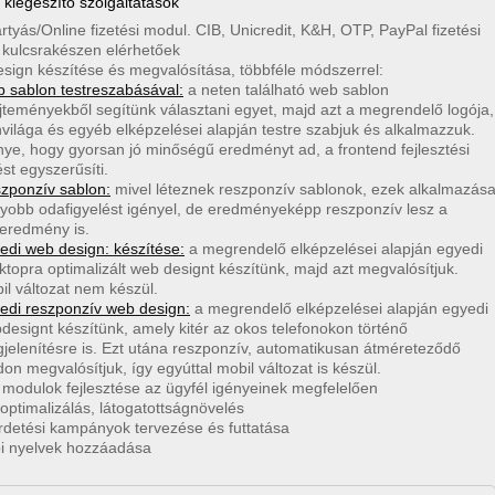
 kiegészítő szolgáltatások
tyás/Online fizetési modul. CIB, Unicredit, K&H, OTP, PayPal fizetési
kulcsrakészen elérhetőek
sign készítése és megvalósítása, többféle módszerrel:
 sablon testreszabásával:
a neten található web sablon
jteményekből segítünk választani egyet, majd azt a megrendelő logója,
nvilága és egyéb elképzelései alapján testre szabjuk és alkalmazzuk.
nye, hogy gyorsan jó minőségű eredményt ad, a frontend fejlesztési
ést egyszerűsíti.
zponzív sablon:
mivel léteznek reszponzív sablonok, ezek alkalmazás
yobb odafigyelést igényel, de eredményeképp reszponzív lesz a
eredmény is.
edi web design: készítése:
a megrendelő elképzelései alapján egyedi
ktopra optimalizált web designt készítünk, majd azt megvalósítjuk.
il változat nem készül.
edi reszponzív web design:
a megrendelő elképzelései alapján egyedi
designt készítünk, amely kitér az okos telefonokon történő
jelenítésre is. Ezt utána reszponzív, automatikusan átméreteződő
on megvalósítjuk, így egyúttal mobil változat is készül.
 modulok fejlesztése az ügyfél igényeinek megfelelően
optimalizálás, látogatottságnövelés
rdetési kampányok tervezése és futtatása
i nyelvek hozzáadása