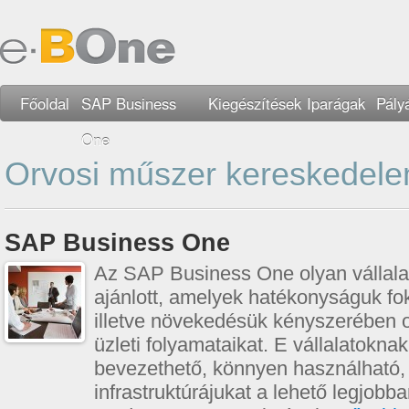
Főoldal
SAP Business
Kiegészítések
Iparágak
Pály
One
Orvosi műszer kereskedel
SAP Business One
Az SAP Business One olyan vállal
ajánlott, amelyek hatékonyságuk f
illetve növekedésük kényszerében o
üzleti folyamataikat. E vállalatokna
bevezethető, könnyen használható, é
infrastruktúrájukat a lehető legjobb