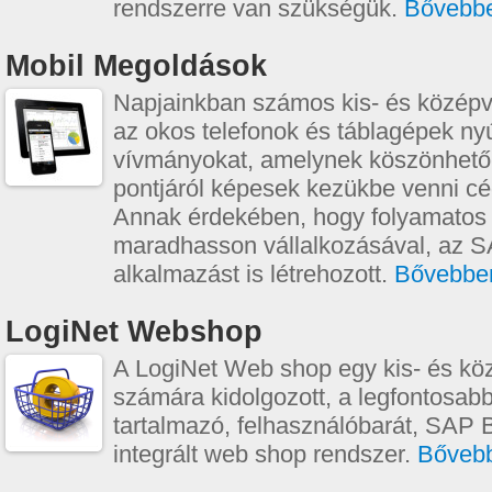
rendszerre van szükségük.
Bővebb
Mobil Megoldások
Napjainkban számos kis- és középvá
az okos telefonok és táblagépek nyú
vívmányokat, amelynek köszönhetőe
pontjáról képesek kezükbe venni cég
Annak érdekében, hogy folyamatos
maradhasson vállalkozásával, az S
alkalmazást is létrehozott.
Bővebbe
LogiNet Webshop
A LogiNet Web shop egy kis- és kö
számára kidolgozott, a legfontosabb
tartalmazó, felhasználóbarát, SAP 
integrált web shop rendszer.
Bőveb