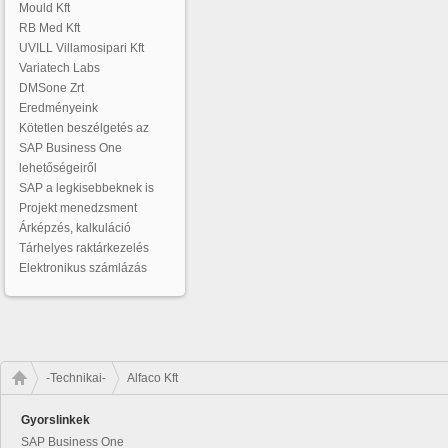
Mould Kft
RB Med Kft
UVILL Villamosipari Kft
Variatech Labs
DMSone Zrt
Eredményeink
Kötetlen beszélgetés az
SAP Business One
lehetőségeiről
SAP a legkisebbeknek is
Projekt menedzsment
Árképzés, kalkuláció
Tárhelyes raktárkezelés
Elektronikus számlázás
-Technikai-
Alfaco Kft
Gyorslinkek
SAP Business One