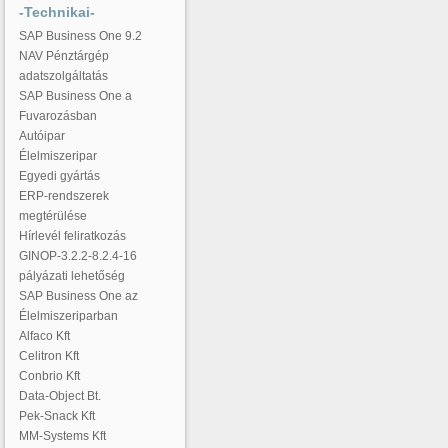
-Technikai-
SAP Business One 9.2
NAV Pénztárgép
adatszolgáltatás
SAP Business One a
Fuvarozásban
Autóipar
Élelmiszeripar
Egyedi gyártás
ERP-rendszerek
megtérülése
Hírlevél feliratkozás
GINOP-3.2.2-8.2.4-16
pályázati lehetőség
SAP Business One az
Élelmiszeriparban
Alfaco Kft
Celitron Kft
Conbrio Kft
Data-Object Bt.
Pek-Snack Kft
MM-Systems Kft