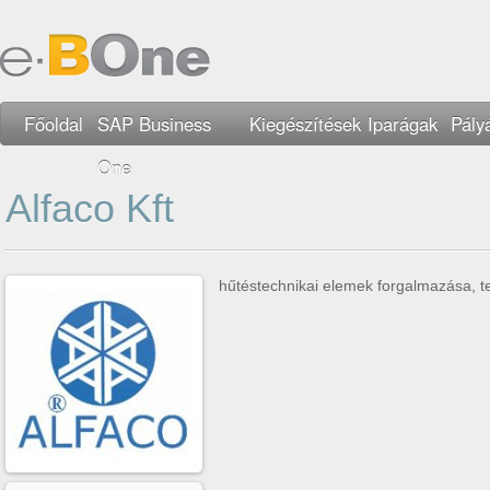
Főoldal
SAP Business
Kiegészítések
Iparágak
Pály
One
Alfaco Kft
hűtéstechnikai elemek forgalmazása, t