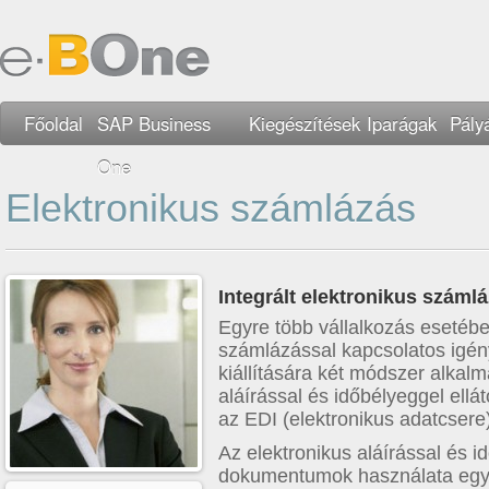
Főoldal
SAP Business
Kiegészítések
Iparágak
Pály
One
Elektronikus számlázás
Integrált elektronikus száml
Egyre több vállalkozás esetébe
számlázással kapcsolatos igén
kiállítására két módszer alkalm
aláírással és időbélyeggel ellá
az EDI (elektronikus adatcsere
Az elektronikus aláírással és idő
dokumentumok használata egyr