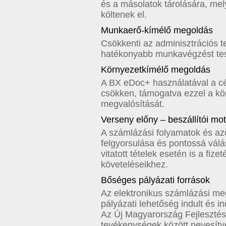
és a másolatok tárolására, me
költenek el.
Munkaerő-kímélő megoldás
Csökkenti az adminisztrációs t
hatékonyabb munkavégzést tes
Környezetkímélő megoldás
A BX eDoc+ használatával a cé
csökken, támogatva ezzel a k
megvalósítását.
Verseny előny – beszállítói mot
A számlázási folyamatok és azo
felgyorsulása és pontossá válá
vitatott tételek esetén is a fize
követeléseikhez.
Bőséges pályázati források
Az elektronikus számlázási m
pályázati lehetőség indult és 
Az Új Magyarország Fejlesztés
tevékenységek között nevesítve