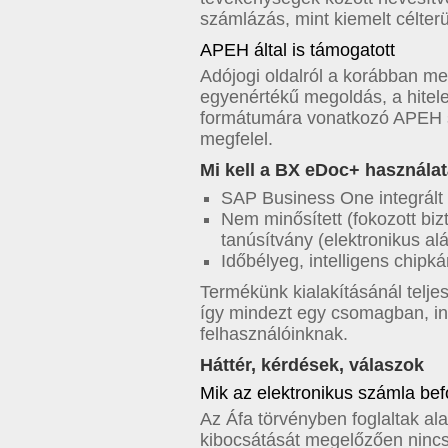
számlázás, mint kiemelt célterü
APEH által is támogatott
Adójogi oldalról a korábban me
egyenértékű megoldás, a hitel
formátumára vonatkozó APEH s
megfelel.
Mi kell a BX eDoc+ használa
SAP Business One integrált v
Nem minősített (fokozott biz
tanúsítvány (elektronikus al
Időbélyeg, intelligens chipk
Termékünk kialakításánál telje
így mindezt egy csomagban, int
felhasználóinknak.
Háttér, kérdések, válaszok
Mik az elektronikus számla bef
Az Áfa törvényben foglaltak al
kibocsátását megelőzően nincs