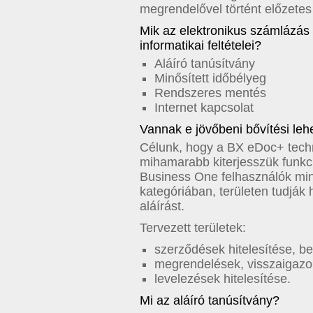
megrendelővel történt előzetes
Mik az elektronikus számlázás
informatikai feltételei?
Aláíró tanúsítvány
Minősített időbélyeg
Rendszeres mentés
Internet kapcsolat
Vannak e jövőbeni bővítési le
Célunk, hogy a BX eDoc+ techno
mihamarabb kiterjesszük funkc
Business One felhasználók mi
kategóriában, területen tudják 
aláírást.
Tervezett területek:
szerződések hitelesítése, b
megrendelések, visszaigazo
levelezések hitelesítése.
Mi az aláíró tanúsítvány?