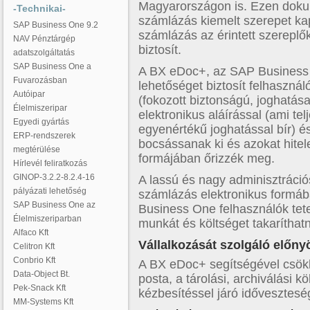
Magyarországon is. Ezen doku
-Technikai-
számlázás kiemelt szerepet kap
SAP Business One 9.2
számlázás az érintett szerepl
NAV Pénztárgép
biztosít.
adatszolgáltatás
SAP Business One a
A BX eDoc+, az SAP Business 
Fuvarozásban
lehetőséget biztosít felhaszná
Autóipar
(fokozott biztonságú, joghatása
Élelmiszeripar
elektronikus aláírással (ami te
Egyedi gyártás
egyenértékű joghatással bír) és
ERP-rendszerek
bocsássanak ki és azokat hitele
megtérülése
formájában őrizzék meg.
Hírlevél feliratkozás
GINOP-3.2.2-8.2.4-16
A lassú és nagy adminisztrációs
pályázati lehetőség
számlázás elektronikus formáb
SAP Business One az
Business One felhasználók tet
Élelmiszeriparban
munkát és költséget takarítha
Alfaco Kft
Vállalkozását szolgáló előny
Celitron Kft
Conbrio Kft
A BX eDoc+ segítségével csökk
Data-Object Bt.
posta, a tárolási, archiválási köl
Pek-Snack Kft
kézbesítéssel járó idővesztesé
MM-Systems Kft