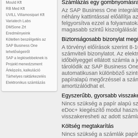
Számlázás egy gombnyomásr
Mould Kft
RB Med Kft
Az SAP Business One integrált v
UVILL Villamosipari Kft
néhány kattintással előállítja a
Variatech Labs
felgyorsítva ezzel a folyamato
DMSone Zrt
magasabb szintű kiszolgálását
Eredményeink
Biztonságosabb bizonylat meg
Kötetlen beszélgetés az
SAP Business One
A törvényi előírások szerint 8-
lehetőségeiről
számviteli bizonylatot. Az elekt
SAP a legkisebbeknek is
időbélyeggel ellátott számla 
Projekt menedzsment
tárolódik az SAP Business One
Árképzés, kalkuláció
automatikusan különböző szin
Tárhelyes raktárkezelés
papíralapú megőrzéssel a szá
Elektronikus számlázás
amortizálódhat el.
Egyszerűbb, gyorsabb visszak
Nincs szükség a papír alapú sz
eDoc+ kiegészítő modul haszn
visszakeresheti az adott számlá
Költség megtakarítás
Nincs szükség a számlák papí