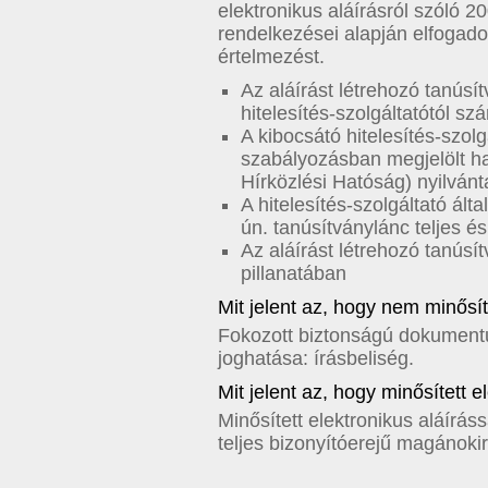
elektronikus aláírásról szóló 
rendelkezései alapján elfogadot
értelmezést.
Az aláírást létrehozó tanúsít
hitelesítés-szolgáltatótól sz
A kibocsátó hitelesítés-szol
szabályozásban megjelölt h
Hírközlési Hatóság) nyilvánt
A hitelesítés-szolgáltató ált
ún. tanúsítványlánc teljes é
Az aláírást létrehozó tanúsí
pillanatában
Mit jelent az, hogy nem minősít
Fokozott biztonságú dokumentum
joghatása: írásbeliség.
Mit jelent az, hogy minősített e
Minősített elektronikus aláíráss
teljes bizonyítóerejű magánokir