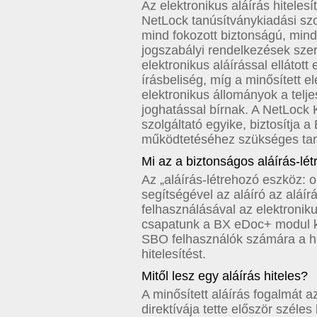
Az elektronikus aláírás hiteles
NetLock tanúsítványkiadási szo
mind fokozott biztonságú, mind
jogszabályi rendelkezések szer
elektronikus aláírással ellátott
írásbeliség, míg a minősített el
elektronikus állományok a telje
joghatással bírnak. A NetLock K
szolgáltató egyike, biztosítja
működtetéséhez szükséges tan
Mi az a biztonságos aláírás-l
Az „aláírás-létrehozó eszköz: 
segítségével az aláíró az aláír
felhasználásával az elektroniku
csapatunk a BX eDoc+ modul kif
SBO felhasználók számára a hi
hitelesítést.
Mitől lesz egy aláírás hiteles?
A minősített aláírás fogalmát a
direktívája tette először széle