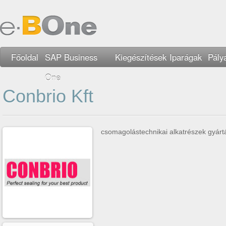
Főoldal
SAP Business
Kiegészítések
Iparágak
Pály
One
Conbrio Kft
csomagolástechnikai alkatrészek gyárt