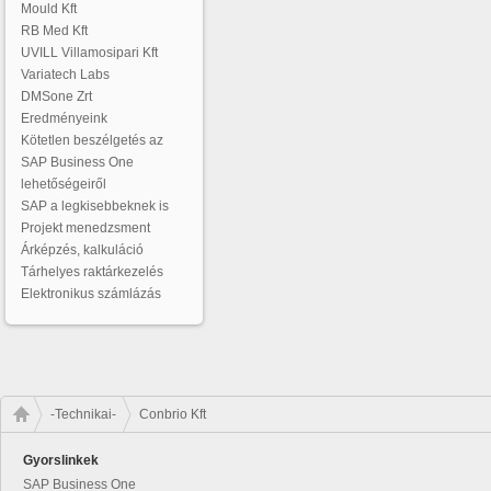
Mould Kft
RB Med Kft
UVILL Villamosipari Kft
Variatech Labs
DMSone Zrt
Eredményeink
Kötetlen beszélgetés az
SAP Business One
lehetőségeiről
SAP a legkisebbeknek is
Projekt menedzsment
Árképzés, kalkuláció
Tárhelyes raktárkezelés
Elektronikus számlázás
-Technikai-
Conbrio Kft
Gyorslinkek
SAP Business One