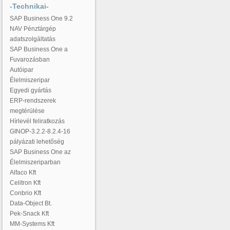
-Technikai-
SAP Business One 9.2
NAV Pénztárgép
adatszolgáltatás
SAP Business One a
Fuvarozásban
Autóipar
Élelmiszeripar
Egyedi gyártás
ERP-rendszerek
megtérülése
Hírlevél feliratkozás
GINOP-3.2.2-8.2.4-16
pályázati lehetőség
SAP Business One az
Élelmiszeriparban
Alfaco Kft
Celitron Kft
Conbrio Kft
Data-Object Bt.
Pek-Snack Kft
MM-Systems Kft