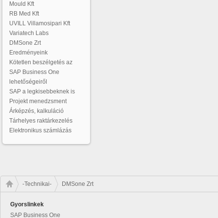
Mould Kft
RB Med Kft
UVILL Villamosipari Kft
Variatech Labs
DMSone Zrt
Eredményeink
Kötetlen beszélgetés az
SAP Business One
lehetőségeiről
SAP a legkisebbeknek is
Projekt menedzsment
Árképzés, kalkuláció
Tárhelyes raktárkezelés
Elektronikus számlázás
-Technikai-
DMSone Zrt
Gyorslinkek
SAP Business One