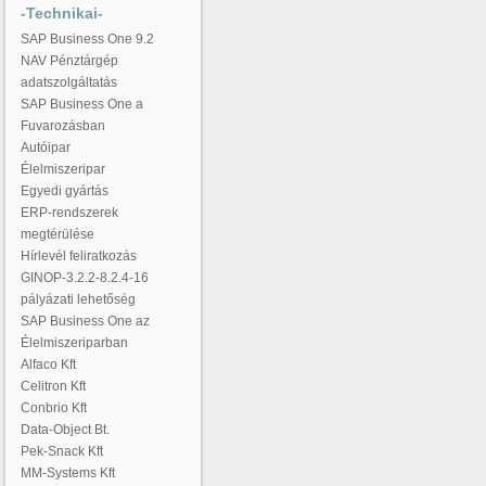
-Technikai-
SAP Business One 9.2
NAV Pénztárgép
adatszolgáltatás
SAP Business One a
Fuvarozásban
Autóipar
Élelmiszeripar
Egyedi gyártás
ERP-rendszerek
megtérülése
Hírlevél feliratkozás
GINOP-3.2.2-8.2.4-16
pályázati lehetőség
SAP Business One az
Élelmiszeriparban
Alfaco Kft
Celitron Kft
Conbrio Kft
Data-Object Bt.
Pek-Snack Kft
MM-Systems Kft