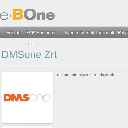
Főoldal
SAP Business
Kiegészítések
Iparágak
Pály
One
DMSone Zrt
dokumentumkezelő rendszerek