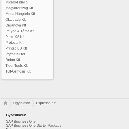
Micros-Fidelio
Magyarország Kft
Mona Hungária Kft
Oktotrade Kft
Organova Kft
Pelyhe & Társa Kft
Pirex ’98 Kft
Protecta Kft
Printec BB Kft
Prymetall Kft
Rehm Kft
Tiger Tools Kft
TGI-Osmosis Kft
Ügyfeleink
Espresso Kft
Gyorslinkek
SAP Business One
SAP Business One Starter Package