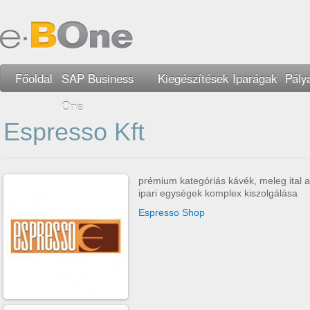
Főoldal
SAP Business
Kiegészítések
Iparágak
Pály
One
Espresso Kft
prémium kategóriás kávék, meleg ital 
ipari egységek komplex kiszolgálása
Espresso Shop