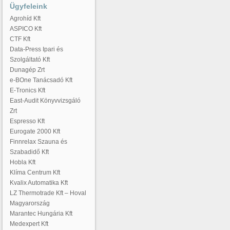
Ügyfeleink
Agrohíd Kft
ASPICO Kft
CTF Kft
Data-Press Ipari és
Szolgáltató Kft
Dunagép Zrt
e-BOne Tanácsadó Kft
E-Tronics Kft
East-Audit Könyvvizsgáló
Zrt
Espresso Kft
Eurogate 2000 Kft
Finnrelax Szauna és
Szabadidő Kft
Hobla Kft
Klíma Centrum Kft
Kvalix Automatika Kft
LZ Thermotrade Kft – Hoval
Magyarország
Marantec Hungária Kft
Medexpert Kft