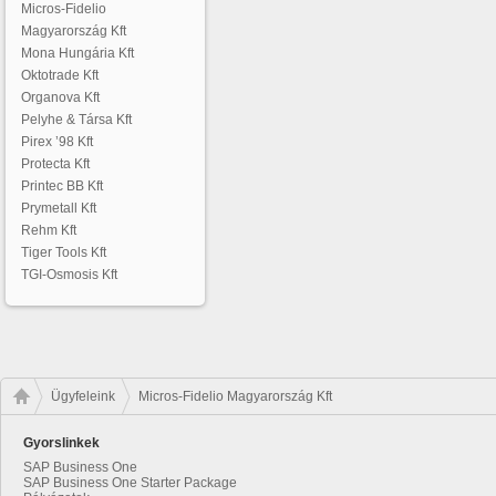
Micros-Fidelio
Magyarország Kft
Mona Hungária Kft
Oktotrade Kft
Organova Kft
Pelyhe & Társa Kft
Pirex ’98 Kft
Protecta Kft
Printec BB Kft
Prymetall Kft
Rehm Kft
Tiger Tools Kft
TGI-Osmosis Kft
Ügyfeleink
Micros-Fidelio Magyarország Kft
Gyorslinkek
SAP Business One
SAP Business One Starter Package