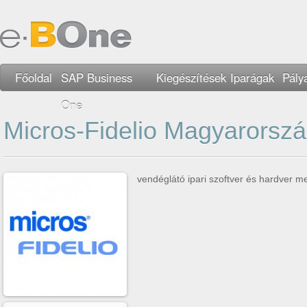
Főoldal
SAP Business
Kiegészítések
Iparágak
Pály
One
Micros-Fidelio Magyarorszá
vendéglátó ipari szoftver és hardver me