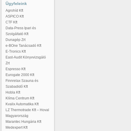
Ügyfeleink
Agrohíd Kft
ASPICO Kft
CTF Kft
Data-Press Ipari és
Szolgáltató Kft
Dunagép Zrt
e-BOne Tanácsadó Kft
E-Tronics Kft
East-Audit Könyvvizsgáló
Zrt
Espresso Kft
Eurogate 2000 Kft
Finnrelax Szauna és
Szabadidő Kft
Hobla Kft
Klíma Centrum Kft
Kvalix Automatika Kft
LZ Thermotrade Kft – Hoval
Magyarország
Marantec Hungária Kft
Medexpert Kft