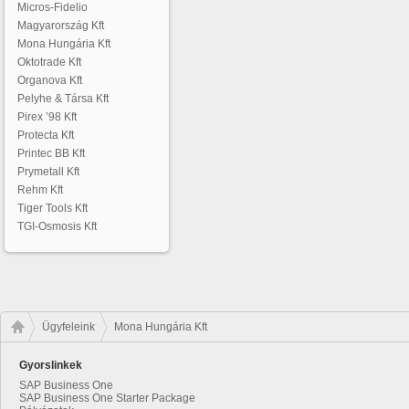
Micros-Fidelio
Magyarország Kft
Mona Hungária Kft
Oktotrade Kft
Organova Kft
Pelyhe & Társa Kft
Pirex ’98 Kft
Protecta Kft
Printec BB Kft
Prymetall Kft
Rehm Kft
Tiger Tools Kft
TGI-Osmosis Kft
Ügyfeleink
Mona Hungária Kft
Gyorslinkek
SAP Business One
SAP Business One Starter Package