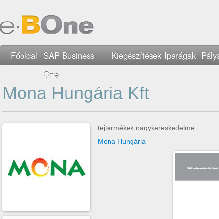
Főoldal
SAP Business
Kiegészítések
Iparágak
Pály
One
Mona Hungária Kft
tejtermékek nagykereskedelme
Mona Hungária