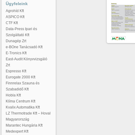
Ügyfeleink
Agrohíd Kft
ASPICO Kft
CTF Kft
Data-Press Ipari és
Szolgáltató Kft
Dunagép Zrt
e-BOne Tanácsadó Kft
E-Tronics Kft
East-Audit Könyvvizsgáló
Zrt
Espresso Kft
Eurogate 2000 Kft
Finnrelax Szauna és
Szabadidő Kft
Hobla Kft
Klíma Centrum Kft
Kvalix Automatika Kft
LZ Thermotrade Kft – Hoval
Magyarország
Marantec Hungária Kft
Medexpert Kft