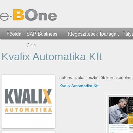
Főoldal
SAP Business
Kiegészítések
Iparágak
Pály
One
Kvalix Automatika Kft
automatizálási eszközök kereskedelme
Kvalix Automatika Kft