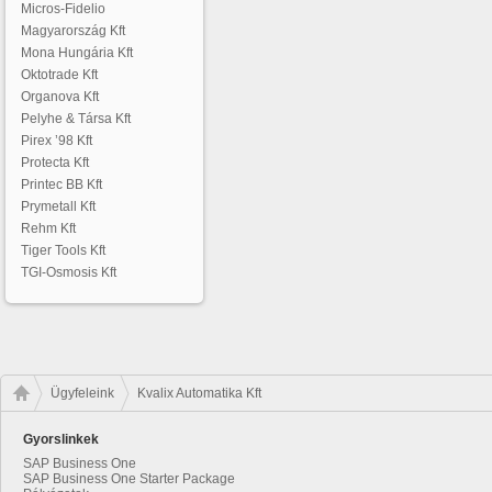
Micros-Fidelio
Magyarország Kft
Mona Hungária Kft
Oktotrade Kft
Organova Kft
Pelyhe & Társa Kft
Pirex ’98 Kft
Protecta Kft
Printec BB Kft
Prymetall Kft
Rehm Kft
Tiger Tools Kft
TGI-Osmosis Kft
Ügyfeleink
Kvalix Automatika Kft
Gyorslinkek
SAP Business One
SAP Business One Starter Package