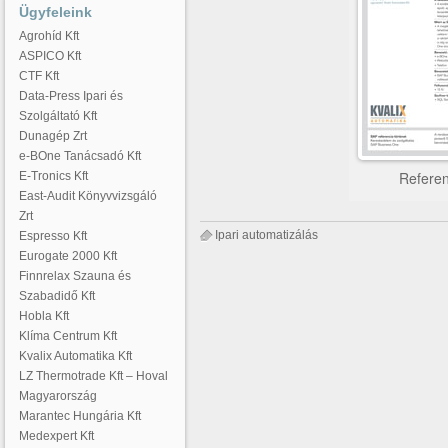
Ügyfeleink
Agrohíd Kft
ASPICO Kft
CTF Kft
Data-Press Ipari és
Szolgáltató Kft
Dunagép Zrt
e-BOne Tanácsadó Kft
Referen
E-Tronics Kft
East-Audit Könyvvizsgáló
Zrt
Ipari automatizálás
Espresso Kft
Eurogate 2000 Kft
Finnrelax Szauna és
Szabadidő Kft
Hobla Kft
Klíma Centrum Kft
Kvalix Automatika Kft
LZ Thermotrade Kft – Hoval
Magyarország
Marantec Hungária Kft
Medexpert Kft