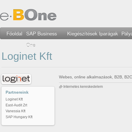
Főoldal
SAP Business
Kiegészítések
Iparágak
Pály
One
Loginet Kft
Webes, online alkalmazások, B2B, B2C 
Internetes kereskedelem
Partnereink
Loginet Kft
East-Audit Zrt
Vanessia Kft
SAP Hungary Kft