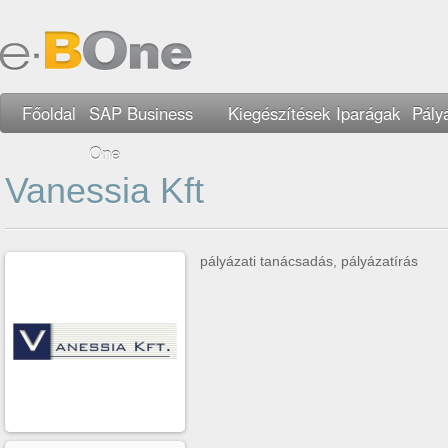
Főoldal
SAP Business
Kiegészítések
Iparágak
Pály
One
Vanessia Kft
pályázati tanácsadás, pályázatírás