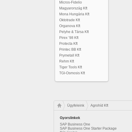
Micros-Fidelio
Magyarország Kft
Mona Hungária Kft
Oktotrade Kft
Organova Kft
Pelyhe & Társa Kft
Pirex ’98 Kft
Protecta Kft
Printec BB Kft
Prymetall Kft
Rehm Kft
Tiger Tools Kft
TGI-Osmosis Kft
Ügyfeleink
Agrohíd Kft
Gyorslinkek
SAP Business One
SAP Business One Starter Package