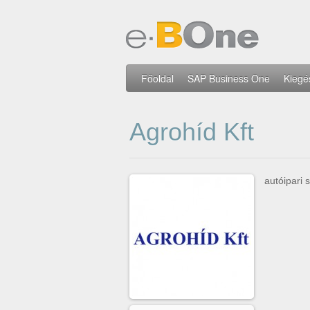
Főoldal
SAP Business One
Kiegé
Agrohíd Kft
autóipari