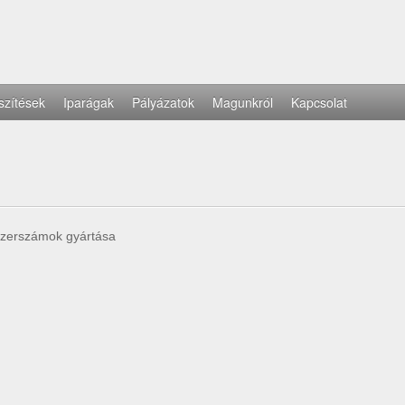
szítések
Iparágak
Pályázatok
Magunkról
Kapcsolat
 szerszámok gyártása