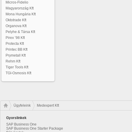
Micros-Fidelio
Magyarország Kft
Mona Hungária Kft
Oktotrade Kft
Organova Kft
Pelyhe & Társa Kft
Pirex ’98 Kft
Protecta Kft
Printec BB Kft
Prymetall Kft
Rehm Kft
Tiger Tools Kft
TGI-Osmosis Kft
Ügyfeleink
Medexpert Kft
Gyorslinkek
SAP Business One
SAP Business One Starter Package