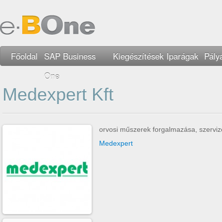
Főoldal
SAP Business
Kiegészítések
Iparágak
Pály
One
Medexpert Kft
orvosi műszerek forgalmazása, szerviz
Medexpert