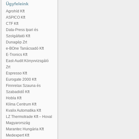
Ügyfeleink
Agrohíd Kft
ASPICO Kft
CTF Kft
Data-Press Ipari és
Szolgáltató Kft
Dunagép Zrt
e-BOne Tanácsadó Kft
E-Tronics Kft
East-Audit Könyvvizsgáló
Zrt
Espresso Kft
Eurogate 2000 Kft
Finnrelax Szauna és
Szabadidő Kft
Hobla Kft
Klíma Centrum Kft
Kvalix Automatika Kft
LZ Thermotrade Kft – Hoval
Magyarország
Marantec Hungária Kft
Medexpert Kft