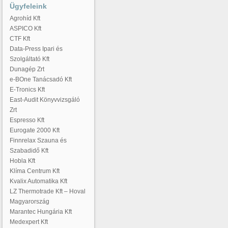
Ügyfeleink
Agrohíd Kft
ASPICO Kft
CTF Kft
Data-Press Ipari és
Szolgáltató Kft
Dunagép Zrt
e-BOne Tanácsadó Kft
E-Tronics Kft
East-Audit Könyvvizsgáló
Zrt
Espresso Kft
Eurogate 2000 Kft
Finnrelax Szauna és
Szabadidő Kft
Hobla Kft
Klíma Centrum Kft
Kvalix Automatika Kft
LZ Thermotrade Kft – Hoval
Magyarország
Marantec Hungária Kft
Medexpert Kft