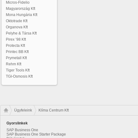
Micros-Fidelio
Magyarország Kft
Mona Hungária Kft
Oktotrade Kft
Organova Kft
Pelyhe & Társa Kft
Pirex ’98 Kft
Protecta Kft
Printec BB Kft
Prymetall Kft
Rehm Kft
Tiger Tools Kft
TGI-Osmosis Kft
Ügyfeleink
Klíma Centrum Kft
Gyorslinkek
SAP Business One
SAP Business One Starter Package