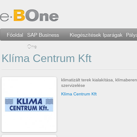
Főoldal
SAP Business
Kiegészítések
Iparágak
Pály
One
Klíma Centrum Kft
klimatizált terek kialakítása, klímaber
szervizelése
Klíma Centrum Kft