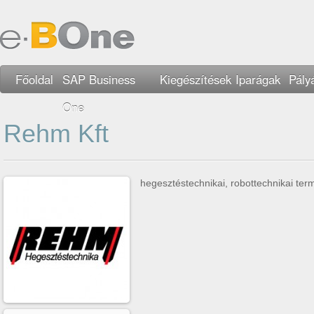
Főoldal
SAP Business
Kiegészítések
Iparágak
Pály
One
Rehm Kft
hegesztéstechnikai, robottechnikai te