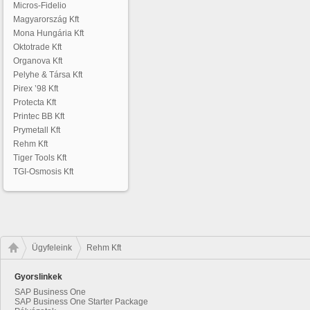
Micros-Fidelio
Magyarország Kft
Mona Hungária Kft
Oktotrade Kft
Organova Kft
Pelyhe & Társa Kft
Pirex ’98 Kft
Protecta Kft
Printec BB Kft
Prymetall Kft
Rehm Kft
Tiger Tools Kft
TGI-Osmosis Kft
Ügyfeleink
Rehm Kft
Gyorslinkek
SAP Business One
SAP Business One Starter Package