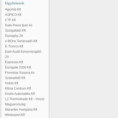
Ügyfeleink
Agrohíd Kft
ASPICO Kft
CTF Kft
Data-Press Ipari és
Szolgáltató Kft
Dunagép Zrt
e-BOne Tanácsadó Kft
E-Tronics Kft
East-Audit Könyvvizsgáló
Zrt
Espresso Kft
Eurogate 2000 Kft
Finnrelax Szauna és
Szabadidő Kft
Hobla Kft
Klíma Centrum Kft
Kvalix Automatika Kft
LZ Thermotrade Kft – Hoval
Magyarország
Marantec Hungária Kft
Medexpert Kft