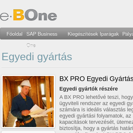
Főoldal
SAP Business
Kiegészítések
Iparágak
Pály
One
Egyedi gyártás
BX PRO Egyedi Gyártá
Egyedi gyártók részére
A BX PRO lehetővé teszi, hogy
ügyviteli rendszer az egyedi gy
számára is ideális választás 
egyedi gyártási folyamatok, az
kapacitások tervezését, ütemez
biztosítja, hogy a gyártás hatá