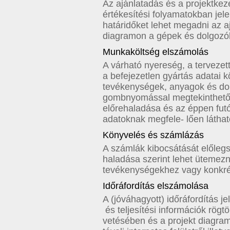
Az ajánlatadás és a projektke
értékesítési folyamatokban jel
határidőket lehet megadni az aj
diagramon a gépek és dolgozók
Munkaköltség elszámolás
A várható nyereség, a tervezet
a befejezetlen gyártás adatai k
tevékenységek, anyagok és dol
gombnyomással megtekinthetők.
előrehaladása és az éppen futó
adatoknak megfele- lően láthat
Könyvelés és számlázás
A számlák kibocsátását előlegsz
haladása szerint lehet ütemez
tevékenységekhez vagy konkrét
Időráfordítás elszámolása
A (jóváhagyott) időráfordítás 
és teljesítési információk rögt
vetésében és a projekt diagram