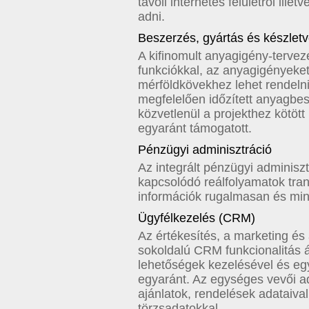
távoli internetes felületről ille
adni.
Beszerzés, gyártás és készlet
A kifinomult anyagigény-tervezé
funkciókkal, az anyagigényeke
mérföldkövekhez lehet rendelni
megfelelően időzített anyagbesz
közvetlenül a projekthez kötött
egyaránt támogatott.
Pénzügyi adminisztráció
Az integrált pénzügyi adminisz
kapcsolódó reálfolyamatok tran
információk rugalmasan és min
Ügyfélkezelés (CRM)
Az értékesítés, a marketing és
sokoldalú CRM funkcionalitás ál
lehetőségek kezelésével és eg
egyaránt. Az egységes vevői ada
ajánlatok, rendelések adataival
törzsadatokkal.