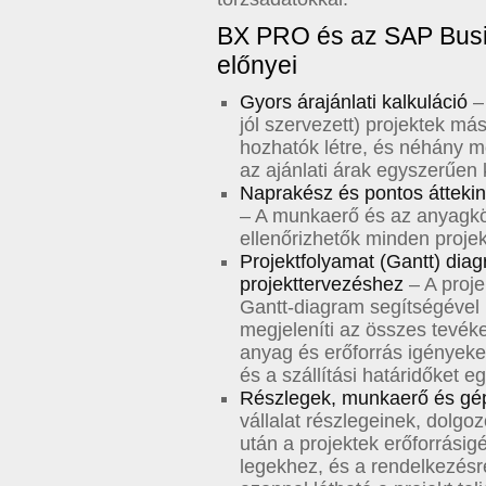
BX PRO és az SAP Busi
előnyei
Gyors árajánlati kalkuláció
– 
jól szervezett) projektek m
hozhatók létre, és néhány mó
az ajánlati árak egyszerűen k
Naprakész és pontos áttekint
– A munkaerő és az anyagkö
ellenőrizhetők minden proje
Projektfolyamat (Gantt) diag
projekttervezéshez
– A proje
Gantt-diagram segítségével 
megjeleníti az összes tevéke
anyag és erőforrás igényeke
és a szállítási határidőket e
Részlegek, munkaerő és gé
vállalat részlegeinek, dolg
után a projektek erőforrásigé
legekhez, és a rendelkezésr