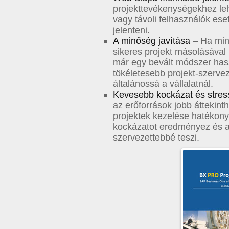
projekttevékenységekhez leh
vagy távoli felhasználók es
jelenteni.
A minőség javítása
– Ha mint
sikeres projekt másolásával 
már egy bevált módszer haszn
tökéletesebb projekt-szerve
általánossá a vállalatnál.
Kevesebb kockázat és stre
az erőforrások jobb áttekint
projektek kezelése hatékony
kockázatot eredményez és a
szervezettebbé teszi.