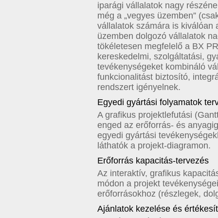
iparági vállalatok nagy részéne
még a „vegyes üzemben” (csak
vállalatok számára is kiválóan
üzemben dolgozó vállalatok nag
tökéletesen megfelelő a BX P
kereskedelmi, szolgáltatási, gyá
tevékenységeket kombináló váll
funkcionalitást biztosító, inte
rendszert igényelnek.
Egyedi gyártási folyamatok te
A grafikus projektlefutási (Gan
enged az erőforrás- és anyagi
egyedi gyártási tevékenységek
láthatók a projekt-diagramon.
Erőforrás kapacitás-tervezés
Az interaktív, grafikus kapacit
módon a projekt tevékenységei é
erőforrásokhoz (részlegek, dol
Ajánlatok kezelése és értékesí