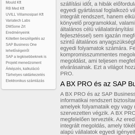
Mould Kft
szállítási időt, a hibák előfordu
RB Med Kft
egyedi gyártással foglalkozó 
UVILL Villamosipari Kft
integrált rendszert, hanem elkü
Variatech Labs
könyvelő programokkal, valami
DMSone Zrt
általános célú vállalatirányítá
Eredményeink
fejlesztéssel) sem igazán megfel
Kötetlen beszélgetés az
szintű általános anyagszükség
SAP Business One
egyedi folyamatok számára. Fel
lehetőségeiről
kompromisszummentes megoldás
SAP a legkisebbeknek is
megoldást, ami teljesen megfele
Projekt menedzsment
elvárásainak. Ezt a világot hoz
Árképzés, kalkuláció
PRO.
Tárhelyes raktárkezelés
Elektronikus számlázás
A BX PRO és az SAP B
A BX PRO és az SAP Business O
informatikai rendszert biztosít
amelyek folyamataik egy vagy 
szervezetten végzik. A BX PRO
megfelelően tervezték. Az er
integrált megoldás, amely töké
alapú vállalatok egyedi igénye