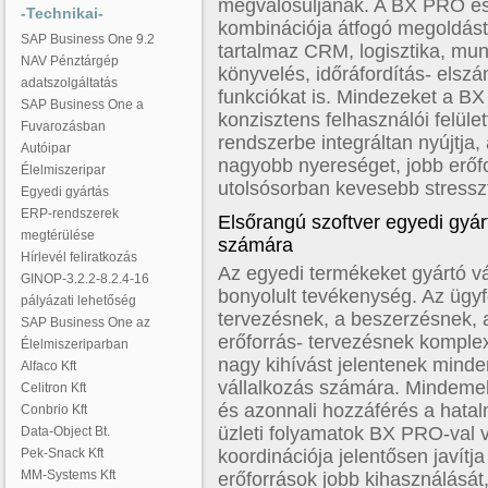
megvalósuljanak. A BX PRO é
-Technikai-
kombinációja átfogó megoldást n
SAP Business One 9.2
tartalmaz CRM, logisztika, mu
NAV Pénztárgép
könyvelés, időráfordítás- els
adatszolgáltatás
funkciókat is. Mindezeket a 
SAP Business One a
konzisztens felhasználói felül
Fuvarozásban
rendszerbe integráltan nyújtja, 
Autóipar
nagyobb nyereséget, jobb erőf
Élelmiszeripar
utolsósorban kevesebb stresszt
Egyedi gyártás
ERP-rendszerek
Elsőrangú szoftver egyedi gyár
megtérülése
számára
Hírlevél feliratkozás
Az egyedi termékeket gyártó vá
GINOP-3.2.2-8.2.4-16
bonyolult tevékenység. Az ügyf
pályázati lehetőség
tervezésnek, a beszerzésnek, 
SAP Business One az
erőforrás- tervezésnek komple
Élelmiszeriparban
nagy kihívást jelentenek minde
Alfaco Kft
vállalkozás számára. Mindemell
Celitron Kft
és azonnali hozzáférés a hat
Conbrio Kft
üzleti folyamatok BX PRO-val v
Data-Object Bt.
Pek-Snack Kft
koordinációja jelentősen javít
MM-Systems Kft
erőforrások jobb kihasználását