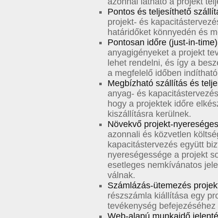
azonnal látható a projekt tel
Pontos és teljesíthető szállít
projekt- és kapacitástervezés
határidőket könnyedén és m
Pontosan időre (just-in-tim
anyagigényeket a projekt tev
lehet rendelni, és így a be
a megfelelő időben indítható
Megbízható szállítás és telj
anyag- és kapacitástervezés t
hogy a projektek időre elké
kiszállításra kerülnek.
Növekvő projekt-nyeresége
azonnali és közvetlen költség
kapacitástervezés együtt bizt
nyereségessége a projekt so
esetleges nemkívánatos jel
válnak.
Számlázás-ütemezés projek
részszámla kiállítása egy pr
tevékenység befejezéséhez 
Web-alapú munkaidő jelent