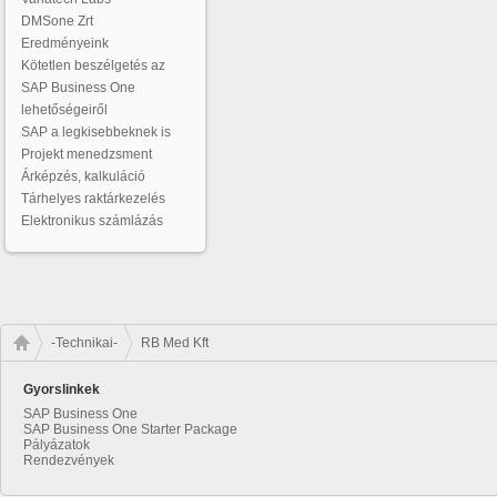
DMSone Zrt
Eredményeink
Kötetlen beszélgetés az
SAP Business One
lehetőségeiről
SAP a legkisebbeknek is
Projekt menedzsment
Árképzés, kalkuláció
Tárhelyes raktárkezelés
Elektronikus számlázás
-Technikai-
RB Med Kft
Gyorslinkek
SAP Business One
SAP Business One Starter Package
Pályázatok
Rendezvények