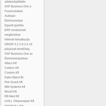
adatszolgáltatás
SAP Business One a
Fuvarozásban
Autóipar
Élelmiszeripar
Egyedi gyártás
ERP-rendszerek
megtérülése
Hírlevél feliratkozás
GINOP-3.2.2-8.2.4-16
pályázati lehetőség
SAP Business One az
Élelmiszeriparban
Alfaco Kft
Celitron Kft
Conbrio Kft
Data-Object Bt.
Pek-Snack Kft
MM-Systems Kft
Mould Kft
RB Med Kft
UVILL Villamosipari Kft
Variatech Labs