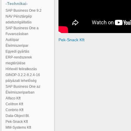
-Technikai-
SAP Business One 9.2
NAV Pénztárgép
adatszolgáltatás
SAP Business One a
Fuvarozásban
Pek-Snack Kft
Autóipar
Élelmiszeripar
Egyedi gyártás
ERP-rendszerek
megtérülése
Hírlevél feliratkozás
GINOP-3.2.2-8.2.4-16
pályázati lehetőség
SAP Business One az
Élelmiszeriparban
Alfaco Kft
Celitron Kft
Conbrio Kft
Data-Object Bt.
Pek-Snack Kft
MM-Systems Kft