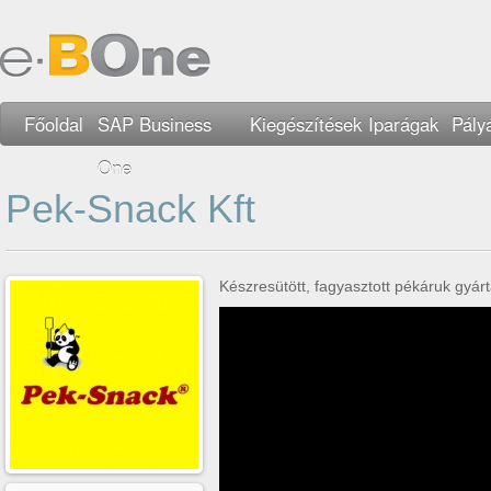
Főoldal
SAP Business
Kiegészítések
Iparágak
Pály
One
Pek-Snack Kft
Készresütött, fagyasztott pékáruk gyár