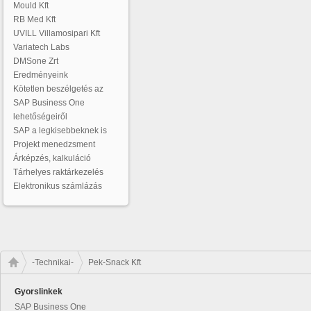
Mould Kft
RB Med Kft
UVILL Villamosipari Kft
Variatech Labs
DMSone Zrt
Eredményeink
Kötetlen beszélgetés az
SAP Business One
lehetőségeiről
SAP a legkisebbeknek is
Projekt menedzsment
Árképzés, kalkuláció
Tárhelyes raktárkezelés
Elektronikus számlázás
-Technikai-
Pek-Snack Kft
Gyorslinkek
SAP Business One