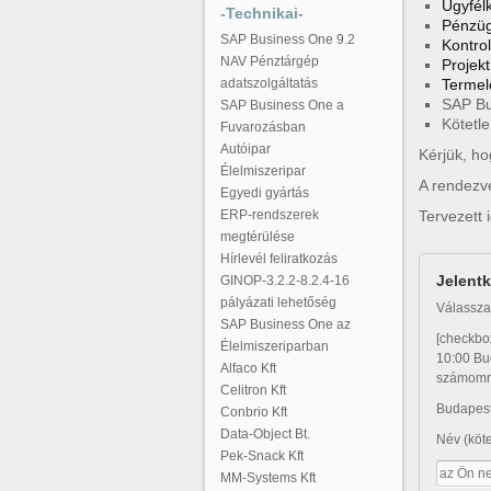
Ügyfél
-Technikai-
Pénzüg
SAP Business One 9.2
Kontrol
NAV Pénztárgép
Projekt
adatszolgáltatás
Termel
SAP Bu
SAP Business One a
Kötetl
Fuvarozásban
Autóipar
Kérjük, ho
Élelmiszeripar
A rendezvé
Egyedi gyártás
ERP-rendszerek
Tervezett 
megtérülése
Hírlevél feliratkozás
Jelent
GINOP-3.2.2-8.2.4-16
pályázati lehetőség
Válassza 
SAP Business One az
[checkbo
Élelmiszeriparban
10:00 Bu
Alfaco Kft
számomra
Celitron Kft
Budapesti
Conbrio Kft
Data-Object Bt.
Név (köt
Pek-Snack Kft
MM-Systems Kft