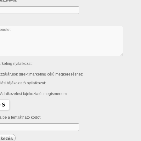
résztvevők
rketing nyilatkozat:
zzájárulok direkt marketing célú megkereséshez
ési tájékoztató nyilatkozat:
 Adatkezelési tájékoztatót megismertem
ja be a fent látható kódot: