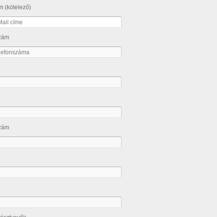
m (kötelező)
szám
szám