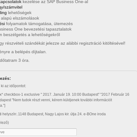
kapcsolatok
kezelése az SAP Business One-al
y/számvitel
ling
lehetőségek
alapú elszámolások
ési
folyamatok támogatása, ütemezés
siness One bevezetési tapasztalatok
en beszélgetés a lehetőségekről
gy részvételi szándékát jelezze az alábbi regisztráció kitöltésével!
nyre a belépés díjtalan.
időtatram 3 óra.
kezés:
ki az időpontot:
x* checkbox-1 exclusive " 2017. Január 19. 10:00 Budapest" "2017 Február 16
dapest "Nem tudok részt venni, kérem küldjenek további információt
."]
 helyszín:.1148 Budapest, Nagy Lajos kir. útja 24. e-BOne iroda
elező)