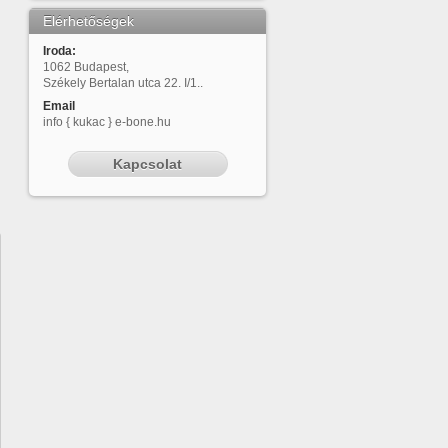
Elérhetőségek
Iroda:
1062 Budapest,
Székely Bertalan utca 22. I/1..
Email
info { kukac } e-bone.hu
Kapcsolat