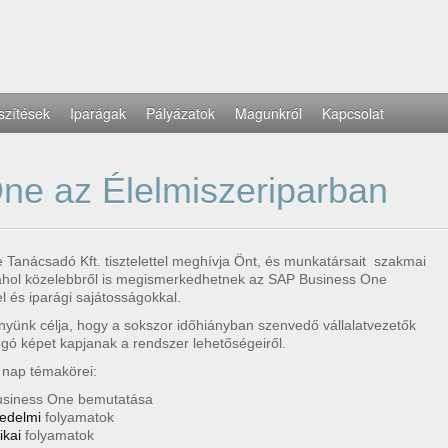
szítések
Iparágak
Pályázatok
Magunkról
Kapcsolat
ne az Élelmiszeriparban
Tanácsadó Kft. tisztelettel meghívja Önt, és munkatársait szakmai
ahol közelebbről is megismerkedhetnek az SAP Business One
l és iparági sajátosságokkal.
yünk célja, hogy a sokszor időhiányban szenvedő vállalatvezetők
ogó képet kapjanak a rendszer lehetőségeiről.
 nap témakörei:
siness One bemutatása
edelmi
folyamatok
ikai
folyamatok