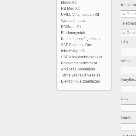
Mould Kft
E-mail cí
RB Med Kft
UVILL Villamosipari Kft
Variatech Labs
Telefon
DMSone Zrt
Eredményeink
Kötetlen beszélgetés az
Cég
SAP Business One
lehetőségeiről
SAP a legkisebbeknek is
Város
Projekt menedzsment
Árképzés, kalkuláció
Tárhelyes raktárkezelés
Irányító
Elektronikus számlázás
Utca
Iparág