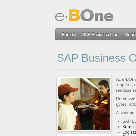
Főoldal
SAP Business One
Kiegé
SAP Business O
Az e-BOne 
napjára, 
rendszerre
Rendezvén
gyors, átf
A szakmai
SAP Bu
Keresk
Logiszt