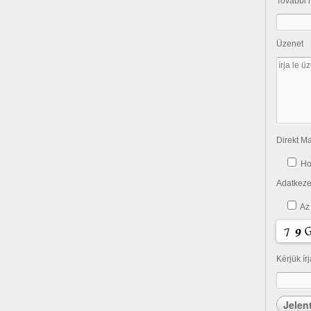
További 
Üzenet
Direkt Ma
Ho
Adatkezel
Az
Kérjük ír